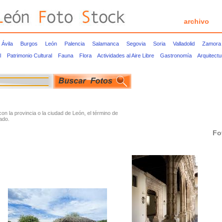
archivo
Ávila
Burgos
León
Palencia
Salamanca
Segovia
Soria
Valladolid
Zamora
l
Patrimonio Cultural
Fauna
Flora
Actividades al Aire Libre
Gastronomía
Arquitect
 la provincia o la ciudad de León, el término de
ado.
Fo