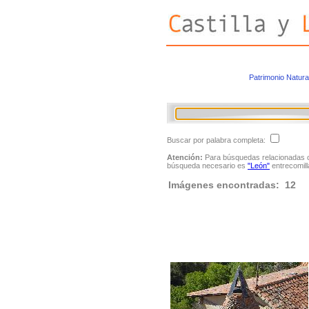
Patrimonio Natura
Buscar por palabra completa:
Atención:
Para búsquedas relacionadas con
búsqueda necesario es
"León"
entrecomill
Imágenes encontradas: 12