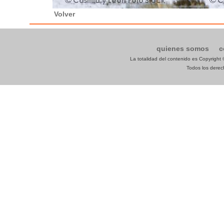
Volver
quienes somos
c
La totalidad del contenido es Copyrigh
Todos los derech