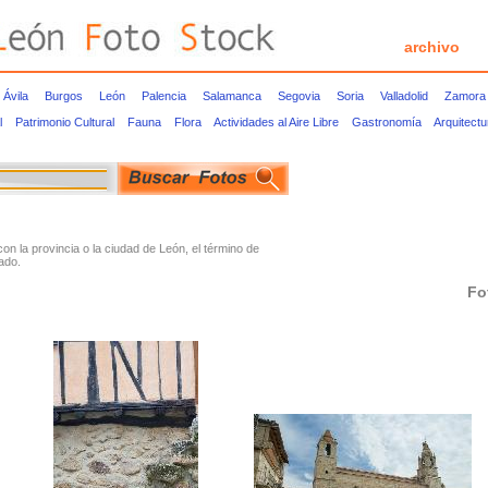
archivo
Ávila
Burgos
León
Palencia
Salamanca
Segovia
Soria
Valladolid
Zamora
l
Patrimonio Cultural
Fauna
Flora
Actividades al Aire Libre
Gastronomía
Arquitect
 la provincia o la ciudad de León, el término de
ado.
Fo