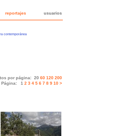
reportajes
usuarios
ura contemporánea
tos por página:
20
60
120
200
Página:
1
2
3
4
5
6
7
8
9
10
>