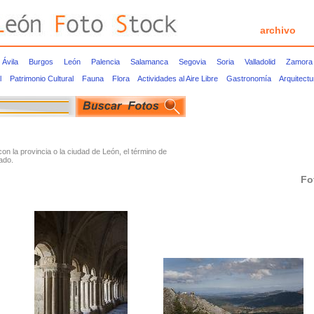
archivo
Ávila
Burgos
León
Palencia
Salamanca
Segovia
Soria
Valladolid
Zamora
l
Patrimonio Cultural
Fauna
Flora
Actividades al Aire Libre
Gastronomía
Arquitect
 la provincia o la ciudad de León, el término de
ado.
Fo