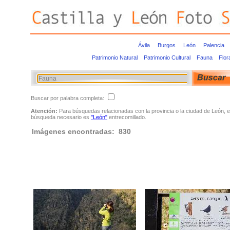
Ávila
Burgos
León
Palencia
Patrimonio Natural
Patrimonio Cultural
Fauna
Flor
Buscar por palabra completa:
Atención:
Para búsquedas relacionadas con la provincia o la ciudad de León, e
búsqueda necesario es
"León"
entrecomillado.
Imágenes encontradas: 830