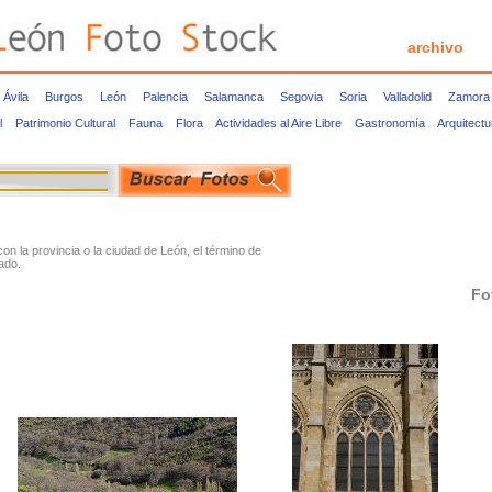
archivo
Ávila
Burgos
León
Palencia
Salamanca
Segovia
Soria
Valladolid
Zamora
l
Patrimonio Cultural
Fauna
Flora
Actividades al Aire Libre
Gastronomía
Arquitect
 la provincia o la ciudad de León, el término de
ado.
Fo