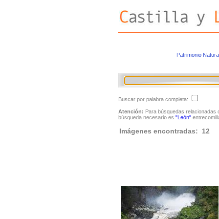
Patrimonio Natura
Buscar por palabra completa:
Atención:
Para búsquedas relacionadas con
búsqueda necesario es
"León"
entrecomill
Imágenes encontradas: 12