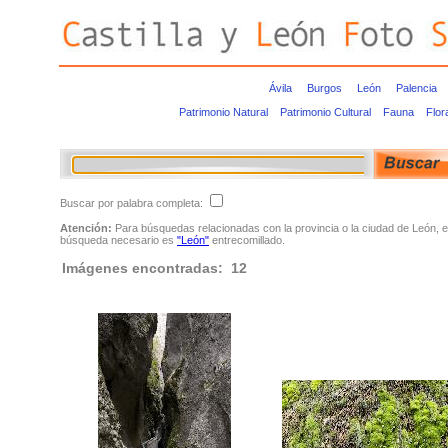
Ávila
Burgos
León
Palencia
Patrimonio Natural
Patrimonio Cultural
Fauna
Flor
Buscar por palabra completa:
Atención:
Para búsquedas relacionadas con la provincia o la ciudad de León, e
búsqueda necesario es
"León"
entrecomillado.
Imágenes encontradas: 12