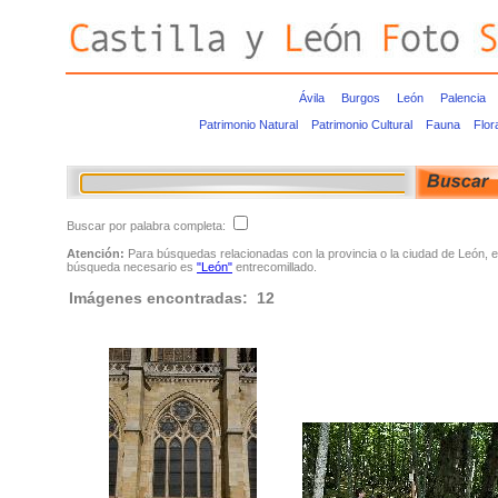
Ávila
Burgos
León
Palencia
Patrimonio Natural
Patrimonio Cultural
Fauna
Flor
Buscar por palabra completa:
Atención:
Para búsquedas relacionadas con la provincia o la ciudad de León, e
búsqueda necesario es
"León"
entrecomillado.
Imágenes encontradas: 12