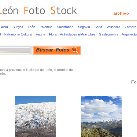
archivo
Ávila
Burgos
León
Palencia
Salamanca
Segovia
Soria
Valladolid
Zamora
l
Patrimonio Cultural
Fauna
Flora
Actividades al Aire Libre
Gastronomía
Arquitect
 la provincia o la ciudad de León, el término de
ado.
Fo