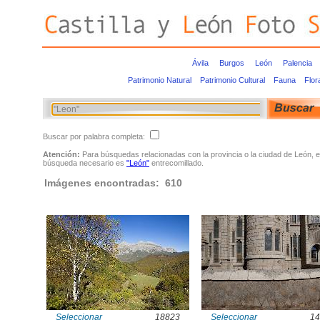
Ávila
Burgos
León
Palencia
Patrimonio Natural
Patrimonio Cultural
Fauna
Flor
Buscar por palabra completa:
Atención:
Para búsquedas relacionadas con la provincia o la ciudad de León, e
búsqueda necesario es
"León"
entrecomillado.
Imágenes encontradas: 610
Seleccionar
18823
Seleccionar
14